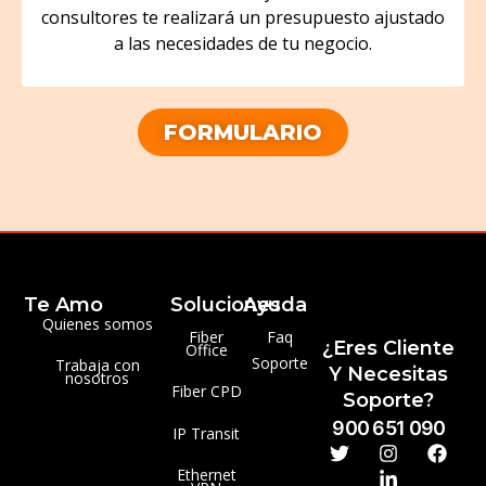
consultores te realizará un presupuesto ajustado
a las necesidades de tu negocio.
FORMULARIO
Te Amo
Soluciones
Ayuda
Quienes somos
Fiber
Faq
¿Eres Cliente
Office
Soporte
Trabaja con
Y Necesitas
nosotros
Fiber CPD
Soporte?
900 651 090
IP Transit
Ethernet